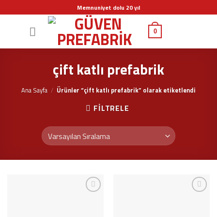
Skip
Memnuniyet dolu 20 yıl
to
content
0
çift katlı prefabrik
Ana Sayfa
/
Ürünler “çift katlı prefabrik” olarak etiketlendi
FILTRELE
İstek
İstek
Listeme
Listeme
Ekle
Ekle