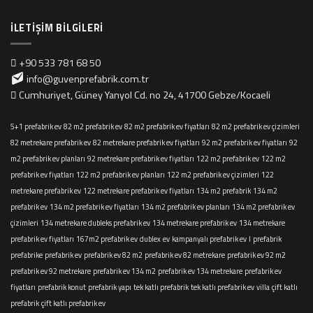
İLETIŞIM BILGILERI
+90 533 781 68 50
info@guvenprefabrik.com.tr
Cumhuriyet, Güney Yanyol Cd. no 24, 41700 Gebze/Kocaeli
5+1 prefabrik ev
82 m2 prefabrik ev
82 m2 prefabrik ev fiyatları
82 m2 prefabrik ev çizimleri
82 metrekare prefabrik ev
82 metrekare prefabrik ev fiyatları
92 m2 prefabrik ev fiyatları
92
m2 prefabrik ev planları
92 metrekare prefabrik ev fiyatları
122 m2 prefabrik ev
122 m2
prefabrik ev fiyatları
122 m2 prefabrik ev planları
122 m2 prefabrik ev çizimleri
122
metrekare prefabrik ev
122 metrekare prefabrik ev fiyatları
134 m2 prefabrik
134 m2
prefabrik ev
134 m2 prefabrik ev fiyatları
134 m2 prefabrik ev planları
134 m2 prefabrik ev
çizimleri
134 metrekare dubleks prefabrik ev
134 metrekare prefabrik ev
134 metrekare
prefabrik ev fiyatları
167m2 prefabrik ev
dublex
ev
kampanyalı prefabrik ev
l
prefabrik
prefabrike
prefabrik ev
prefabrik ev 82 m2
prefabrik ev 82 metrekare
prefabrik ev 92 m2
prefabrik ev 92 metrekare
prefabrik ev 134 m2
prefabrik ev 134 metrekare
prefabrik ev
fiyatları
prefabrik konut
prefabrik yapı
tek katlı prefabrik
tek katlı prefabrik ev
villa
çift katlı
prefabrik
çift katlı prefabrik ev