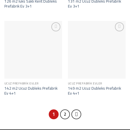
126 m2 lüks Saklı Kent Dubleks
131 m2 Ucuz Dubleks Prefabrik
Prefabrik Ev 3+1
Ev 3+1
İstek
İstek
Listeme
Listeme
Ekle
Ekle
UCUZ PREFABRIK EVLER
UCUZ PREFABRIK EVLER
142 m2 Ucuz Dubleks Prefabrik
149 m2 Ucuz Dubleks Prefabrik
Ev 4+1
Ev 4+1
1
2