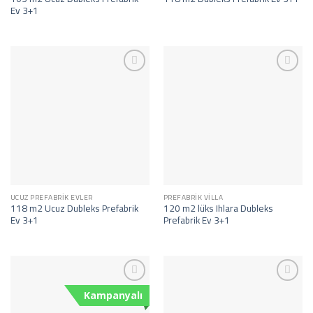
Ev 3+1
İstek
İstek
Listeme
Listeme
Ekle
Ekle
UCUZ PREFABRIK EVLER
PREFABRIK VILLA
118 m2 Ucuz Dubleks Prefabrik
120 m2 lüks Ihlara Dubleks
Ev 3+1
Prefabrik Ev 3+1
İstek
İstek
Kampanyalı
Listeme
Listeme
Ekle
Ekle