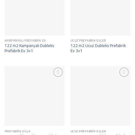
KAMPANYALI PREFABRIK EV
UCUZ PREFABRIK EVLER
122 m2 Kampanyalı Dubleks
122 m2 Ucuz Dubleks Prefabrik
Prefabrik Ev 3+1
Ev 3+1
İstek
İstek
Listeme
Listeme
Ekle
Ekle
PREFABRIK VILLA
UCUZ PREFABRIK EVLER