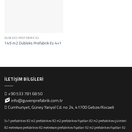
DUBLEKS PREFABRIK EV
149 m2 Dubleks Prefabrik Ev 4+1
İLETIŞIM BILGILERI
+90 533 781 68 50
info@guvenprefabrik.com.tr
Cumhuriyet, Güney Yanyol Cd. no 24, 41700 Gebze/Kocaeli
5+1 prefabrik ev
82 m2 prefabrik ev
82 m2 prefabrik ev fiyatları
82 m2 prefabrik ev çizimleri
82 metrekare prefabrik ev
82 metrekare prefabrik ev fiyatları
92 m2 prefabrik ev fiyatları
92