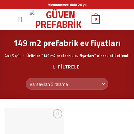
Skip
Memnuniyet dolu 20 yıl
to
content
0
149 m2 prefabrik ev fiyatları
Ana Sayfa
/
Ürünler “149 m2 prefabrik ev fiyatları” olarak etiketlendi
FILTRELE
İstek
Listeme
Ekle