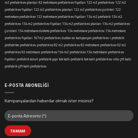
m2 prefabrik ev planları
92 metrekare prefabrik ev fiyatları
122 m2 prefabrik ev
122 m2
prefabrik ev fiyatları
122 m2 prefabrik ev planları
122 m2 prefabrik ev çizimleri
122
metrekare prefabrik ev
122 metrekare prefabrik ev fiyatları
134 m2 prefabrik
134 m2
prefabrik ev
134 m2 prefabrik ev fiyatları
134 m2 prefabrik ev planları
134 m2 prefabrik ev
çizimleri
134 metrekare dubleks prefabrik ev
134 metrekare prefabrik ev
134 metrekare
prefabrik ev fiyatları
167m2 prefabrik ev
dublex
ev
kampanyalı prefabrik ev
l
prefabrik
prefabrike
prefabrik ev
prefabrik ev 82 m2
prefabrik ev 82 metrekare
prefabrik ev 92 m2
prefabrik ev 92 metrekare
prefabrik ev 134 m2
prefabrik ev 134 metrekare
prefabrik ev
fiyatları
prefabrik konut
prefabrik yapı
tek katlı prefabrik
tek katlı prefabrik ev
villa
çift katlı
prefabrik
çift katlı prefabrik ev
E-POSTA ABONELIĞI
Kampanyalardan haberdar olmak ister misiniz?